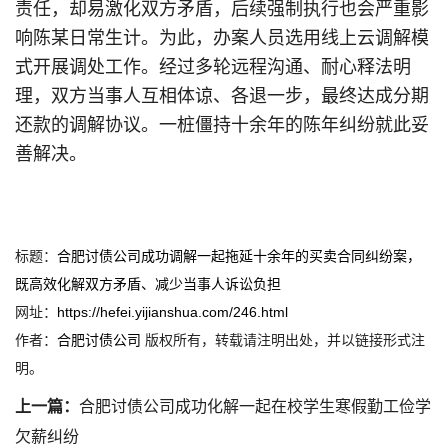
责任，却易激化双方矛盾，后续强制执行也会严重影
响陈某日常生计。为此，办案人员选用线上云调解模
式开展调处工作。经过多轮远程沟通、耐心释法明
理，双方当事人互相体谅、各退一步，最终达成分期
还款的调解协议。一桩僵持十余年的陈年纠纷就此妥
善解决。
标题：
合肥讨债公司成功调解一起拖延十余年的买卖合同纠纷案，
既高效化解双方矛盾、减少当事人诉讼负担
网址：
https://hefei.yijianshua.com/246.html
作者：
合肥讨债公司
版权所有，转载请注明出处，并以链接形式注
明。
上一篇：
合肥讨债公司成功化解一起在校学生寒假勤工俭学
欠薪纠纷