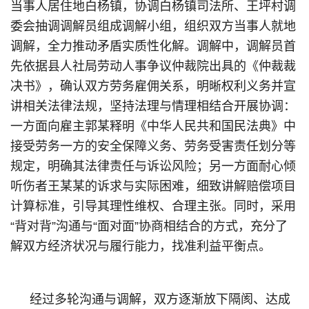
当事人居住地白杨镇，协调白杨镇司法所、王坪村调
委会抽调调解员组成调解小组，组织双方当事人就地
调解，全力推动矛盾实质性化解。调解中，调解员首
先依据县人社局劳动人事争议仲裁院出具的《仲裁裁
决书》，确认双方劳务雇佣关系，明晰权利义务并宣
讲相关法律法规，坚持法理与情理相结合开展协调：
一方面向雇主郭某释明《中华人民共和国民法典》中
接受劳务一方的安全保障义务、劳务受害责任划分等
规定，明确其法律责任与诉讼风险；另一方面耐心倾
听伤者王某某的诉求与实际困难，细致讲解赔偿项目
计算标准，引导其理性维权、合理主张。同时，采用
“背对背”沟通与“面对面”协商相结合的方式，充分了
解双方经济状况与履行能力，找准利益平衡点。
经过多轮沟通与调解，双方逐渐放下隔阂、达成