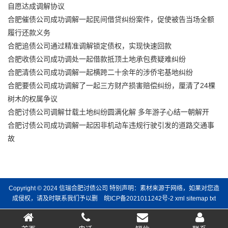
自愿达成调解协议
合肥催债公司成功调解一起民间借贷纠纷案件，促使被告当场全额
履行还款义务
合肥追债公司通过精准调解锁定债权，实现快速回款
合肥收债公司成功调处一起借款抵顶土地承包费疑难纠纷
合肥清债公司成功调解一起横跨二十余年的涉侨宅基地纠纷
合肥要债公司成功调解了一起三方财产损害赔偿纠纷，厘清了24棵
树木的权属争议
合肥讨债公司调解廿载土地纠纷圆满化解 多年游子心结一朝解开
合肥讨债公司成功调解一起因非机动车违规行驶引发的道路交通事
故
Copyright © 2024 信瑞合肥讨债公司 特别声明：素材来源于网络，如果对您造
成侵权，请及时联系我们予以删
皖ICP备2021011242号-2
xml
sitemap
txt