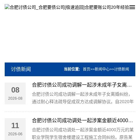
讨债新闻
当前位置:
首页
>>
新闻中心
>>
讨债新闻
合肥讨债公司成功调解一起涉未成年子女离婚纠纷，通过耐心释法疏导促成双方达成调解协议
08
合肥讨债公司成功调解一起涉未成年子女离婚纠纷，
2026-08
通过耐心释法疏导促成双方达成调解协议。自2020年
起，小王（男）与小李（女）因家庭琐事产生矛盾后
开始分居生活。分居期间，两名幼子一直由小王独自
合肥讨债公司成功调处一起涉案金额近4000万元的某职业学院学生宿舍楼建设工程施工合同纠纷
11
抚养，小李因各种原因长期缺席孩子成长。为此，小
合肥讨债公司成功调处一起涉案金额近4000万元的某
王以双方感···
2026-06
职业学院学生宿舍楼建设工程施工合同纠纷。原告某