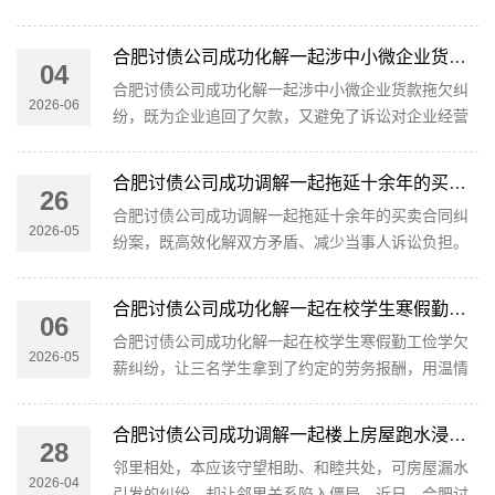
建设公司与被告某开发公司、某职业学院订立《建设
工程施工合同》，约定由原告承建案涉学校二期学生
合肥讨债公司成功化解一起涉中小微企业货款拖欠纠纷，既为企业追回了欠款，又避免了诉讼对企业经营的影响
04
宿舍楼装饰装修工程。合同履行期间，原告完成部分
合肥讨债公司成功化解一起涉中小微企业货款拖欠纠
学生宿舍楼···
2026-06
纷，既为企业追回了欠款，又避免了诉讼对企业经营
的影响。2020年12月、2021年5月，原告某商行与被
告宋某签订《空调安装合同》，约定由原告为被告提
合肥讨债公司成功调解一起拖延十余年的买卖合同纠纷案，既高效化解双方矛盾、减少当事人诉讼负担
26
供空调及热水设备的销售与安装服务。合同履行完毕
合肥讨债公司成功调解一起拖延十余年的买卖合同纠
后，被告未按···
2026-05
纷案，既高效化解双方矛盾、减少当事人诉讼负担。
2015年，陈某承接一建筑项目，由李某为其提供建筑
砖块。项目完工后，陈某支付了部分货款，剩余款项
合肥讨债公司成功化解一起在校学生寒假勤工俭学欠薪纠纷
06
迟迟未支付。经李某多次催要，陈某于2017年向李某
合肥讨债公司成功化解一起在校学生寒假勤工俭学欠
出具了4000···
2026-05
薪纠纷，让三名学生拿到了约定的劳务报酬，用温情
调解为少年们的寒假工画上圆满句号。寒假期间，三
名在校学生为积累社会经验、补贴生活开支，来到雁
合肥讨债公司成功调解一起楼上房屋跑水浸泡楼下引发的财产损害赔偿纠纷
28
塔区某火锅店务工。入职时，店家与学生约定，除基
邻里相处，本应该守望相助、和睦共处，可房屋漏水
础工资外，···
2026-04
引发的纠纷，却让邻里关系陷入僵局。近日，合肥讨