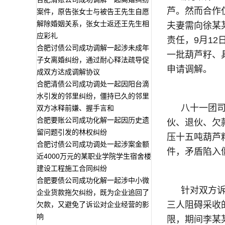
芦。然而合作
案件，原告张女士与被告王先生自愿
解除婚姻关系，张女士返还王先生相
夫妻需向徐某
应彩礼
责任，9月1
合肥讨债公司成功调解一起涉未成年
一批葫芦籽、
子女离婚纠纷，通过耐心释法疏导促
申请调解。
成双方达成调解协议
合肥清债公司成功调处一起因阳台滴
水引发的邻里纠纷，僵持已久的邻里
八十一团
双方冰释前嫌、握手言和
合肥要账公司成功化解一起因历史遗
伙、退伙、欠
留问题引发的林权纠纷
压十五吨葫芦
合肥讨债公司成功调处一起涉案金额
件，矛盾陷入
近4000万元的某职业学院学生宿舍楼
建设工程施工合同纠纷
合肥要债公司成功化解一起涉中小微
针对双方
企业货款拖欠纠纷，既为企业追回了
三人阻碍采收
欠款，又避免了诉讼对企业经营的影
响
限，期间李某