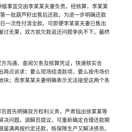
种植事宜交由李某某夫妻负责。经核算，李某某
诺在第一批葫芦籽出售后还款。为进一步明确还款
26日一次性付清全款。可即便李某某夫妻已售出
催讨无果，双方就欠款返还问题争执不下，最终
双方沟通、查阅欠条及核算凭证，快速核实合
出两点诉求：要么现场结清款项，要么按市场价
地块；而李某某夫妻明确表示无法接受这两个条
解员首先明确双方权利义务，严肃指出徐某某等
解决问题。调解员提议，可重新确定合理还款期
限届满再按约定还款，既保障生产又解决债务。