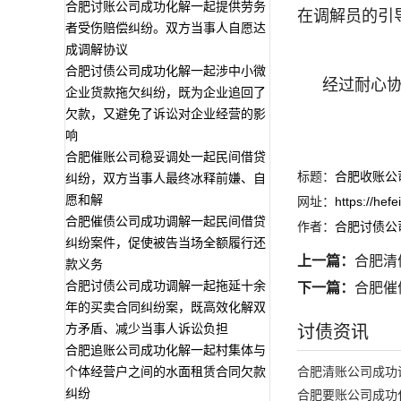
合肥讨账公司成功化解一起提供劳务
在调解员的引
者受伤赔偿纠纷。双方当事人自愿达
成调解协议
合肥讨债公司成功化解一起涉中小微
经过耐心
企业货款拖欠纠纷，既为企业追回了
欠款，又避免了诉讼对企业经营的影
响
合肥催账公司稳妥调处一起民间借贷
标题：
合肥收账公
纠纷，双方当事人最终冰释前嫌、自
愿和解
网址：
https://hef
合肥催债公司成功调解一起民间借贷
作者：
合肥讨债公
纠纷案件，促使被告当场全额履行还
上一篇：
合肥清
款义务
合肥讨债公司成功调解一起拖延十余
下一篇：
合肥催
年的买卖合同纠纷案，既高效化解双
方矛盾、减少当事人诉讼负担
讨债资讯
合肥追账公司成功化解一起村集体与
个体经营户之间的水面租赁合同欠款
合肥清账公司成功
纠纷
合肥要账公司成功