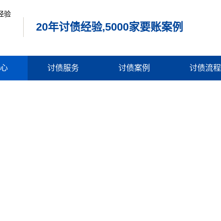
20年讨债经验,5000家要账案例
心
讨债服务
讨债案例
讨债流程