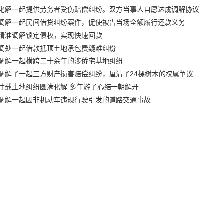
化解一起提供劳务者受伤赔偿纠纷。双方当事人自愿达成调解协议
调解一起民间借贷纠纷案件，促使被告当场全额履行还款义务
精准调解锁定债权，实现快速回款
调处一起借款抵顶土地承包费疑难纠纷
调解一起横跨二十余年的涉侨宅基地纠纷
调解了一起三方财产损害赔偿纠纷，厘清了24棵树木的权属争议
廿载土地纠纷圆满化解 多年游子心结一朝解开
调解一起因非机动车违规行驶引发的道路交通事故