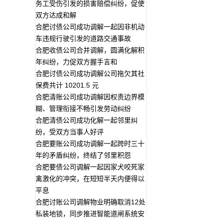
务工受伤引发的损害赔偿纠纷，促使
双方达成和解
合肥讨债公司成功调解一起因非机动
车违规行驶引发的道路交通事故
合肥收债公司合并调解，圆满化解积
年纠纷，力促双方握手言和
合肥讨债公司成功调解公司拖欠其社
保费共计 10201.5 元
合肥清账公司成功调解因权责边界模
糊、管理衔接不畅引发劳动纠纷
合肥清债公司成功化解一起邻里纠
纷，受双方当事人好评
合肥要账公司成功调解一起跨时三十
年的矛盾纠纷，终结了邻里积怨
合肥要债公司调解一起因家犬咬死家
禽激化的冲突，在短短半天内便得以
平息
合肥讨账公司调解物业明确取消12处
私装地锁，同步推进智能道闸系统安