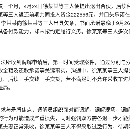
仅一个月，4月24日徐某某等三人便提出退出合伙，后续
某等三人返还前期共同投入资金222556元，并口头承
2日李某某向徐某某等三人出具欠条，书面承诺最晚于9月
具备付款能力，却未按约定履行义务。徐某某等三人多次
司法所收到调解申请后，第一时间受理案件，通过分别与
款金额及还款承诺等关键事实。沟通中，徐某某等三人提
籽、后续一手交钱一手交货，若不满足则不允许采收车进
僵局。
诉求与矛盾焦点，调解员组织面对面调解。调解现场，调
的行为可能造成严重损失，同时强调双方需各退一步才能
某夫妻正常采收，徐某某等三人不得采取过激行为，待期