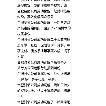
堤坝损毁引发的涉农财产损害纠纷
合肥要账公司成功化解一起财物借用
纠纷，高效化解群众矛盾
合肥要债公司成功调解了一起三方财
产损害赔偿纠纷，厘清了24棵树木的
权属争议
合肥讨债公司成功调解二十余套房屋
及车辆、股权、保险等财产分割、款
项支付、债务承担等事项达成一揽子
协议
合肥讨债公司成功调解李某等15人与
某劳务公司追索劳动报酬纠纷
合肥讨债公司调解廿载土地纠纷圆满
化解 多年游子心结一朝解开
合肥讨债公司成功调解一场旷日持久
的家庭纠纷，终以全家和睦画上圆满
句号
合肥讨债公司成功调解了一起因果场