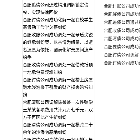
合肥追债公司通过精准调解锁定债
合肥讨账公司成功
权，实现快速回款
合肥催债公司成功
合肥讨债公司成功化解一起在校学生
合肥追债公司通过
寒假勤工俭学欠薪纠纷
合肥收债公司成功
合肥收账公司成功调处一起矛盾尖锐
合肥清债公司成功
的继承纠纷案，以亲情为纽带、以逝
合肥要债公司成功
者遗愿为依托，圆满化解亲属间遗产
合肥讨债公司调解
纷争
合肥讨债公司成功
合肥收债公司成功调处一起借款抵顶
土地承包费疑难纠纷
合肥讨债公司成功调解一起楼上房屋
跑水浸泡楼下引发的财产损害赔偿纠
纷
合肥清账公司调解陈某某一次性赔偿
王某某各项费用共计九万七千元，双
方不再因此产生新纠纷
合肥清债公司成功调解一起横跨二十
余年的涉侨宅基地纠纷
合肥讨债公司高效化解一起因排污与