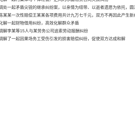
调处一起矛盾尖锐的继承纠纷案，以亲情为纽带、以逝者遗愿为依托，圆
陈某某一次性赔偿王某某各项费用共计九万七千元，双方不再因此产生新
化解一起财物借用纠纷，高效化解群众矛盾
调解李某等15人与某劳务公司追索劳动报酬纠纷
调解了一起因果场务工受伤引发的损害赔偿纠纷，促使双方达成和解