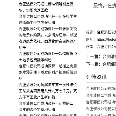
合肥追债公司通过精准调解锁定债
最终，在执
权，实现快速回款
合肥讨债公司成功化解一起在校学生
寒假勤工俭学欠薪纠纷
合肥收账公司成功调处一起矛盾尖锐
标题：
合肥追债公
的继承纠纷案，以亲情为纽带、以逝
网址：
https://hef
者遗愿为依托，圆满化解亲属间遗产
作者：
合肥讨债公
纷争
合肥收债公司成功调处一起借款抵顶
上一篇：
合肥清
土地承包费疑难纠纷
下一篇：
合肥催
合肥讨债公司成功调解一起楼上房屋
跑水浸泡楼下引发的财产损害赔偿纠
讨债资讯
纷
合肥清账公司调解陈某某一次性赔偿
合肥收债公司成功
王某某各项费用共计九万七千元，双
合肥清债公司成功
方不再因此产生新纠纷
合肥要债公司成功
合肥清债公司成功调解一起横跨二十
合肥催账公司稳妥
余年的涉侨宅基地纠纷
合肥追账公司成功
合肥讨债公司高效化解一起因排污与