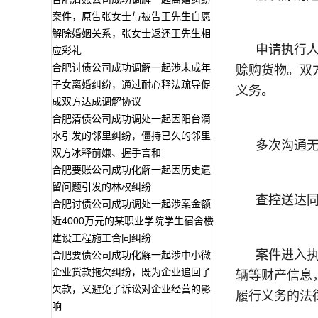
案件，原告张女士与被告王先生自愿
解除婚姻关系，张女士返还王先生相
申请执行
应彩礼
合肥讨债公司成功调解一起涉未成年
赊购货物。双方
子女离婚纠纷，通过耐心释法疏导促
义务。
成双方达成调解协议
合肥清债公司成功调处一起因阳台滴
水引发的邻里纠纷，僵持已久的邻里
多次沟通
双方冰释前嫌、握手言和
合肥要账公司成功化解一起因历史遗
留问题引发的林权纠纷
查控送达
合肥讨债公司成功调处一起涉案金额
近4000万元的某职业学院学生宿舍楼
建设工程施工合同纠纷
案件进入
合肥要债公司成功化解一起涉中小微
企业货款拖欠纠纷，既为企业追回了
辆等财产信息
欠款，又避免了诉讼对企业经营的影
履行义务的法
响