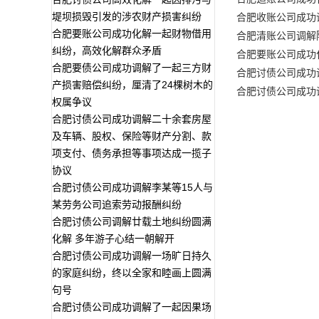
堤坝损毁引发的涉农财产损害纠纷
合肥收账公司成功
合肥要账公司成功化解一起财物借用
合肥清账公司调解
纠纷，高效化解群众矛盾
合肥要账公司成功
合肥要债公司成功调解了一起三方财
合肥讨债公司成功
产损害赔偿纠纷，厘清了24棵树木的
合肥讨债公司成功
权属争议
合肥讨债公司成功调解二十余套房屋
及车辆、股权、保险等财产分割、款
项支付、债务承担等事项达成一揽子
协议
合肥讨债公司成功调解李某等15人与
某劳务公司追索劳动报酬纠纷
合肥讨债公司调解廿载土地纠纷圆满
化解 多年游子心结一朝解开
合肥讨债公司成功调解一场旷日持久
的家庭纠纷，终以全家和睦画上圆满
句号
合肥讨债公司成功调解了一起因果场