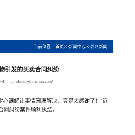
当前位置:
首页
>>
新闻中心
>>
要账新闻
物引发的买卖合同纠纷
网：https://hefei.yijianshua.com/
耐心调解让事情圆满解决，真是太感谢了！”近
合同纠纷案件顺利执结。