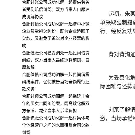
合肥讨账公司成功化解一起提供劳务
者受伤赔偿纠纷。双方当事人自愿达
起初，朱
成调解协议
单采取强制措
合肥讨债公司成功化解一起涉中小微
行。经反复劝
企业货款拖欠纠纷，既为企业追回了
欠款，又避免了诉讼对企业经营的影
响
合肥催账公司稳妥调处一起民间借贷
背对背沟
纠纷，双方当事人最终冰释前嫌、自
愿和解
合肥催债公司成功调解一起民间借贷
为妥善化解
纠纷案件，促使被告当场全额履行还
际困难与还款
款义务
合肥讨债公司成功调解一起拖延十余
年的买卖合同纠纷案，既高效化解双
刘某了解情
方矛盾、减少当事人诉讼负担
合肥追账公司成功化解一起村集体与
激，当场承诺
个体经营户之间的水面租赁合同欠款
纠纷