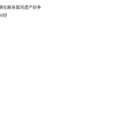
满化解亲属间遗产纷争
纠纷