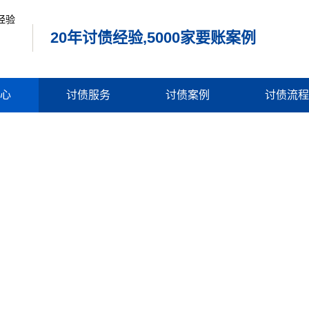
20年讨债经验,5000家要账案例
心
讨债服务
讨债案例
讨债流程