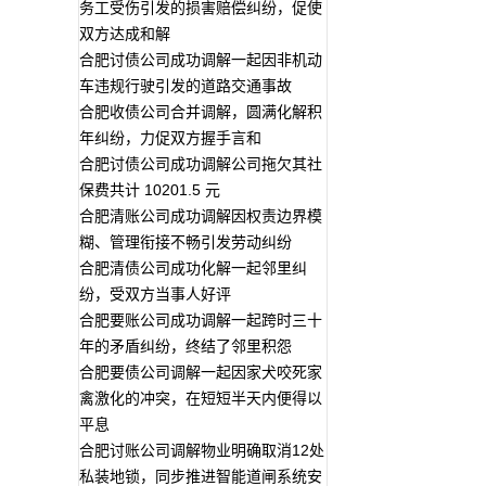
务工受伤引发的损害赔偿纠纷，促使
双方达成和解
合肥讨债公司成功调解一起因非机动
车违规行驶引发的道路交通事故
合肥收债公司合并调解，圆满化解积
年纠纷，力促双方握手言和
合肥讨债公司成功调解公司拖欠其社
保费共计 10201.5 元
合肥清账公司成功调解因权责边界模
糊、管理衔接不畅引发劳动纠纷
合肥清债公司成功化解一起邻里纠
纷，受双方当事人好评
合肥要账公司成功调解一起跨时三十
年的矛盾纠纷，终结了邻里积怨
合肥要债公司调解一起因家犬咬死家
禽激化的冲突，在短短半天内便得以
平息
合肥讨账公司调解物业明确取消12处
私装地锁，同步推进智能道闸系统安