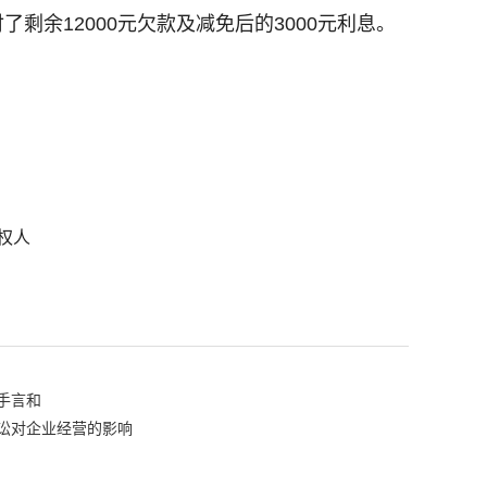
余12000元欠款及减免后的3000元利息。
权人
手言和
讼对企业经营的影响