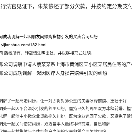
行法官见证下，朱某偿还了部分欠款，并按约定分期支付了剩
司成功调解一起因朋友间赊购货物引发的买卖合同纠纷
ei.yijianshua.com/182.html
司
版权所有，转载请注明出处，并以链接形式注明。
账公司调解申请人蔡某某系上海市黄浦区某小区某居民住宅的产
账公司成功调解一起因医疗人身损害赔偿引发的纠纷
调解了一起离婚纠纷，让一对即将对簿公堂的夫妻冰释前嫌、重归于好
调处一起因阳台滴水引发的邻里纠纷，僵持已久的邻里双方冰释前嫌、握
化解一起涉中小微企业货款拖欠纠纷，既为企业追回了欠款，又避免了诉
调处一起民间借贷纠纷，双方当事人最终冰释前嫌、自愿和解
化解一起村集体与个体经营户之间的水面租赁合同欠款纠纷