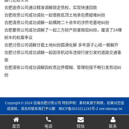
履行还款义务
合肥追债公司通过精准调解锁定债权，实现快速回款
合肥收债公司成功调处一起借款抵顶土地承包费疑难纠纷
合肥清债公司成功调解一起横跨二十余年的涉侨宅基地纠纷
合肥要债公司成功调解了一起三方财产损害赔偿纠纷，厘清了24棵
树木的权属争议
合肥讨债公司调解廿载土地纠纷圆满化解 多年游子心结一朝解开
合肥讨债公司成功调解一起因非机动车违规行驶引发的道路交通事
故
合肥清账公司成功调解因权责边界模糊、管理衔接不畅引发劳动纠
纷
Copyright © 2024 信瑞合肥讨债公司 特别声明：素材来源于网络，如果对您造
成侵权，请及时联系我们予以删
皖ICP备2021011242号-2
xml
sitemap
txt
首页
电话
短信
联系