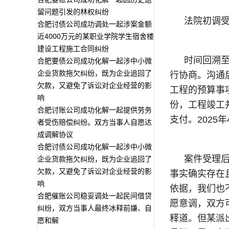
留问题引发的林权纠纷
法院初调
合肥讨债公司成功调处一起涉案金额
近4000万元的某职业学院学生宿舍楼
建设工程施工合同纠纷
时间回溯至
合肥要债公司成功化解一起涉中小微
企业货款拖欠纠纷，既为企业追回了
行协商。沟通
欠款，又避免了诉讼对企业经营的影
工程的预算事项
响
份，工程竣工
合肥讨账公司成功化解一起提供劳务
支付。2025
者受伤赔偿纠纷。双方当事人自愿达
成调解协议
合肥讨债公司成功化解一起涉中小微
案件受理
企业货款拖欠纠纷，既为企业追回了
欠款，又避免了诉讼对企业经营的影
事实确实存在
响
依据，我们也
合肥催账公司稳妥调处一起民间借贷
愿意调，双方
纠纷，双方当事人最终冰释前嫌、自
释道。但某派
愿和解