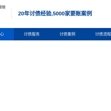
20年讨债经验,5000家要账案例
心
讨债服务
讨债案例
讨债流程