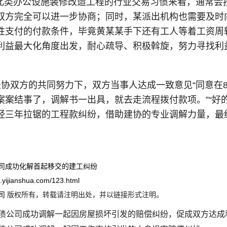
合此类办公设施装修改造工程的行业交易习惯来看，通常会
双方完全可以进一步协商；同时，某派出机构也需要及时
性支付的付款条件，毕竟黄某某手下还有工人等着工资周
利益最大化角度出发，耐心疏导、积极斡旋，努力寻找利
协双方的共同努力下，双方当事人达成一致意见“同意在8月
案案结事了，调解书一出具，就去走流程拨付款项。”“好
经三年拉锯的工程款纠纷，借助建协的专业调解力量，最
司成功化解首起移交的建工纠纷
ei.yijianshua.com/123.html
司
版权所有，转载请注明出处，并以链接形式注明。
债公司成功调解一起因房屋损坏引发的赔偿纠纷，促成双方达成