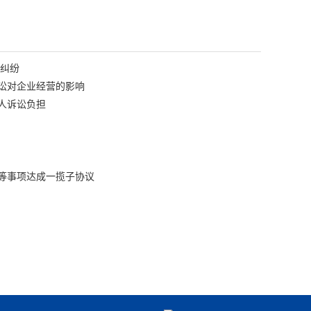
同纠纷
讼对企业经营的影响
人诉讼负担
等事项达成一揽子协议