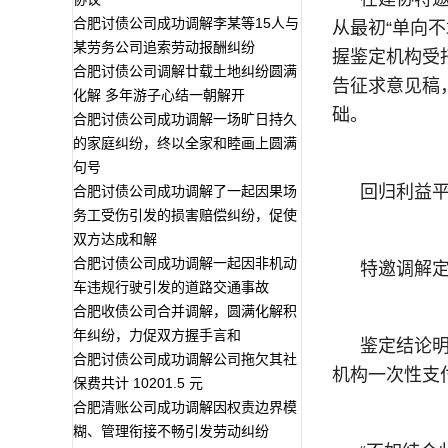
合肥讨债公司成功调解李某等15人与
从最初“单向
某劳务公司追索劳动报酬纠纷
握鉴定机构受
合肥讨债公司调解廿载土地纠纷圆满
告征求意见稿
化解 多年游子心结一朝解开
础。
合肥讨债公司成功调解一场旷日持久
的家庭纠纷，终以全家和睦画上圆满
句号
回归利益
合肥讨债公司成功调解了一起因果场
务工受伤引发的损害赔偿纠纷，促使
双方达成和解
合肥讨债公司成功调解一起因非机动
特邀调解
车违规行驶引发的道路交通事故
合肥收债公司合并调解，圆满化解积
年纠纷，力促双方握手言和
鉴定结论
合肥讨债公司成功调解公司拖欠其社
机构一次性支
保费共计 10201.5 元
合肥清账公司成功调解因权责边界模
糊、管理衔接不畅引发劳动纠纷