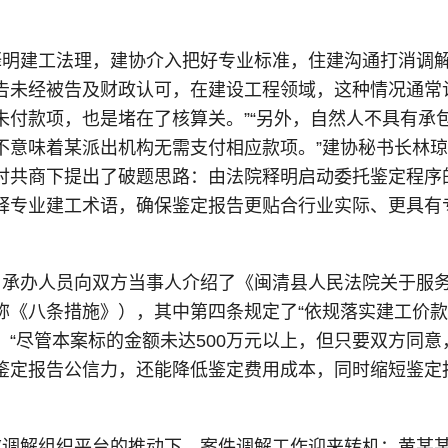
释明建工法理，建协介入把好专业标准，住建沟通打消调解
告未经被告及财政认可，在建设工程领域，这种情况通常
未付款项，也是堵在了核算关。”“另外，自然人不具有承
不意味着某派出机构无需支付相应款项。”建协秘书长林
讨共商下提出了破题思路：由法院释明启动委托鉴定程序
释专业建工术语，确保鉴定报告更贴合行业实际、更具有
，承办人员向双方当事人介绍了《闽清县人民法院关于服
称《八条措施》），其中第四条规定了“依规落实建工价款
。“尽管本案标的金额未达500万元以上，但只要双方同
鉴定报告公信力，还能降低鉴定费用成本，同时缩短鉴定
邀调解组织平台的推动下，案件调解工作迎来转机：黄某