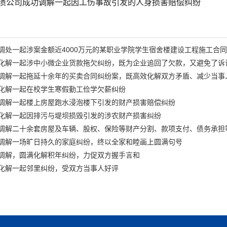
债公司成功调解一起因工伤事故引发的人身损害赔偿纠纷
调处一起涉案金额近4000万元的某职业学院学生宿舍楼建设工程施工合
化解一起涉中小微企业货款拖欠纠纷，既为企业追回了欠款，又避免了诉
调解一起拖延十余年的买卖合同纠纷案，既高效化解双方矛盾、减少当事
化解一起在校学生寒假勤工俭学欠薪纠纷
调解一起楼上房屋跑水浸泡楼下引发的财产损害赔偿纠纷
化解一起因排污与堤坝损毁引发的涉农财产损害纠纷
调解二十余套房屋及车辆、股权、保险等财产分割、款项支付、债务承担
调解一场旷日持久的家庭纠纷，终以全家和睦画上圆满句号
调解，圆满化解积年纠纷，力促双方握手言和
化解一起邻里纠纷，受双方当事人好评