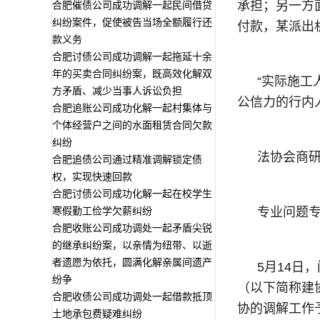
承担；另一方
合肥催债公司成功调解一起民间借贷
纠纷案件，促使被告当场全额履行还
付款，某派出
款义务
合肥讨债公司成功调解一起拖延十余
年的买卖合同纠纷案，既高效化解双
“实际施
方矛盾、减少当事人诉讼负担
公信力的行内
合肥追账公司成功化解一起村集体与
个体经营户之间的水面租赁合同欠款
纠纷
法协会商
合肥追债公司通过精准调解锁定债
权，实现快速回款
合肥讨债公司成功化解一起在校学生
寒假勤工俭学欠薪纠纷
专业问题
合肥收账公司成功调处一起矛盾尖锐
的继承纠纷案，以亲情为纽带、以逝
者遗愿为依托，圆满化解亲属间遗产
5月14日
纷争
（以下简称建
合肥收债公司成功调处一起借款抵顶
协的调解工作
土地承包费疑难纠纷