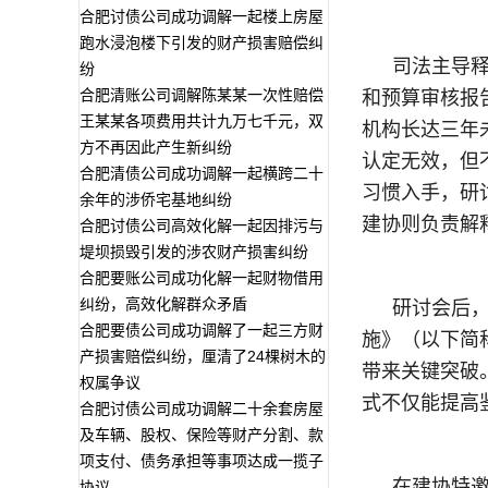
合肥讨债公司成功调解一起楼上房屋
跑水浸泡楼下引发的财产损害赔偿纠
司法主导
纷
合肥清账公司调解陈某某一次性赔偿
和预算审核报
王某某各项费用共计九万七千元，双
机构长达三年
方不再因此产生新纠纷
认定无效，但
合肥清债公司成功调解一起横跨二十
习惯入手，研
余年的涉侨宅基地纠纷
建协则负责解
合肥讨债公司高效化解一起因排污与
堤坝损毁引发的涉农财产损害纠纷
合肥要账公司成功化解一起财物借用
纠纷，高效化解群众矛盾
研讨会后
合肥要债公司成功调解了一起三方财
施》（以下简
产损害赔偿纠纷，厘清了24棵树木的
带来关键突破
权属争议
式不仅能提高
合肥讨债公司成功调解二十余套房屋
及车辆、股权、保险等财产分割、款
项支付、债务承担等事项达成一揽子
在建协特
协议