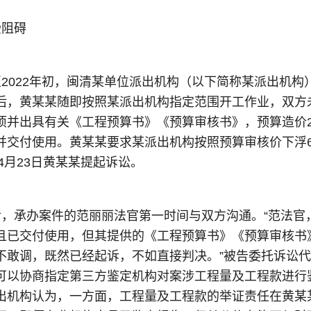
受阻碍
2022年初，闽清某单位派出机构（以下简称某派出机
后，黄某某随即按照某派出机构指定范围开工作业，双方未
并出具有关《工程预算书》《预算审核书》，预算造价2350
并交付使用。黄某某要求某派出机构按照预算审核价下浮6%
年4月23日黄某某提起诉讼。
后，承办案件的范丽丽法官第一时间与双方沟通。“范法官
且已交付使用，但其提供的《工程预算书》《预算审核书
不敢调，既然已经起诉，不如直接判决。”被告委托诉讼代
可以协商指定第三方鉴定机构对案涉工程量及工程款进行
出机构认为，一方面，工程量及工程款的举证责任在黄某