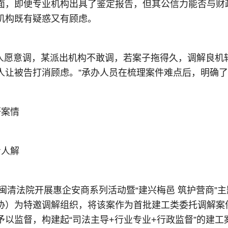
面，即便专业机构出具了鉴定报告，但其公信力能否与财
机构既有疑惑又有顾虑。
工人愿意调，某派出机构不敢调，若案子拖得久，调解良机
人让被告打消顾虑。”承办人员在梳理案件难点后，明确
研案情
专人解
，闽清法院开展惠企安商系列活动暨“建兴梅邑 筑护营商
协）为特邀调解组织，将该案作为首批建工类委托调解案
予以监督，构建起“司法主导+行业专业+行政监督”的建