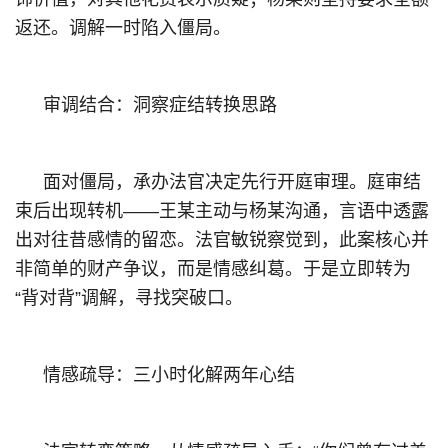
返还。调解一时陷入僵局。
审调结合：洞察症结转换思路
面对僵局，承办法官决定先行开庭审理。庭审结
束后出现转机——王某主动与杨某沟通，言语中透露
出对往昔感情的留恋。法官敏锐察觉到，此案核心并
非简单的财产争议，而是情感纠葛。于是立即转为
“背对背”调解，寻找突破口。
情感疏导：三小时化解两年心结