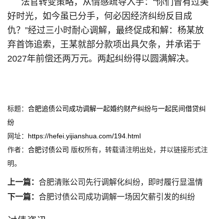
法官转变策略，从情感疏导入手：“你们曾有过美
好时光，如今虽已分手，何必因经济纠纷反目成
仇？”经过三小时耐心调解，最终促成和解：杨某放
弃首饰追索，王某就部分款项出具欠条，并承诺于
2027年前偿还两万元。两起纠纷得以圆满解决。
标题：
合肥追债公司成功调解一起婚约财产纠纷与一起民间借贷纠
纷
网址：
https://hefei.yijianshua.com/194.html
作者：
合肥讨债公司
版权所有，转载请注明出处，并以链接形式注
明。
上一篇：
合肥清账公司先行调解化纠纷，即时履行显温情
下一篇：
合肥讨债公司成功调解一场因欠薪引发的纠纷