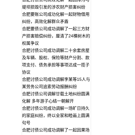
堤坝损毁引发的涉农财产损害纠纷
合肥要账公司成功化解一起财物借用
纠纷，高效化解群众矛盾
合肥要债公司成功调解了一起三方财
产损害赔偿纠纷，厘清了24棵树木的
权属争议
合肥讨债公司成功调解二十余套房屋
及车辆、股权、保险等财产分割、款
项支付、债务承担等事项达成一揽子
协议
合肥讨债公司成功调解李某等15人与
某劳务公司追索劳动报酬纠纷
合肥讨债公司调解廿载土地纠纷圆满
化解 多年游子心结一朝解开
合肥讨债公司成功调解一场旷日持久
的家庭纠纷，终以全家和睦画上圆满
句号
合肥讨债公司成功调解了一起因果场