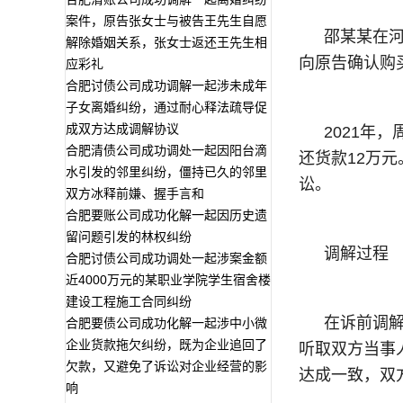
案件，原告张女士与被告王先生自愿
邵某某在
解除婚姻关系，张女士返还王先生相
向原告确认购
应彩礼
合肥讨债公司成功调解一起涉未成年
子女离婚纠纷，通过耐心释法疏导促
成双方达成调解协议
2021年
合肥清债公司成功调处一起因阳台滴
还货款12万
水引发的邻里纠纷，僵持已久的邻里
讼。
双方冰释前嫌、握手言和
合肥要账公司成功化解一起因历史遗
留问题引发的林权纠纷
调解过程
合肥讨债公司成功调处一起涉案金额
近4000万元的某职业学院学生宿舍楼
建设工程施工合同纠纷
在诉前调
合肥要债公司成功化解一起涉中小微
企业货款拖欠纠纷，既为企业追回了
听取双方当事
欠款，又避免了诉讼对企业经营的影
达成一致，双
响