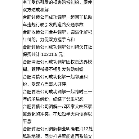
务工受伤引发的损害赔偿纠纷，促使
双方达成和解
合肥讨债公司成功调解一起因非机动
车违规行驶引发的道路交通事故
合肥收债公司合并调解，圆满化解积
年纠纷，力促双方握手言和
合肥讨债公司成功调解公司拖欠其社
保费共计 10201.5 元
合肥清账公司成功调解因权责边界模
糊、管理衔接不畅引发劳动纠纷
合肥清债公司成功化解一起邻里纠
纷，受双方当事人好评
合肥要账公司成功调解一起跨时三十
年的矛盾纠纷，终结了邻里积怨
合肥要债公司调解一起因家犬咬死家
禽激化的冲突，在短短半天内便得以
平息
合肥讨账公司调解物业明确取消12处
私装地锁，同步推进智能道闸系统安