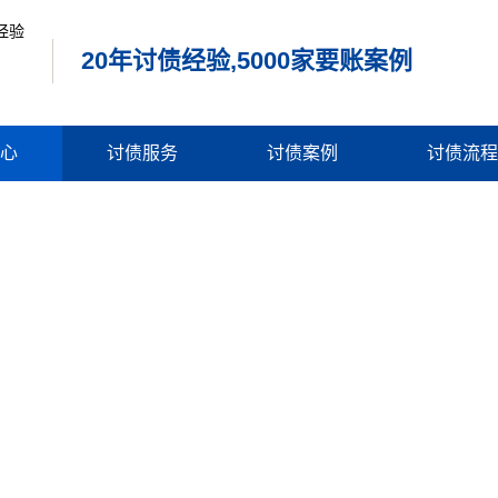
20年讨债经验,5000家要账案例
心
讨债服务
讨债案例
讨债流程