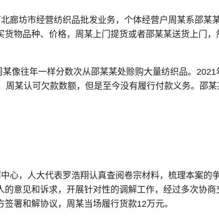
河北廊坊市经营纺织品批发业务，个体经营户周某系邵某
买货物品种、价格，周某上门提货或者邵某某送货上门，
，周某像往年一样分数次从邵某某处赊购大量纺织品。202
元。周某认可欠款数额，但是至今没有履行付款义务。邵
解中心，人大代表罗浩翔认真查阅卷宗材料，梳理本案的
人的意见和诉求，开展针对性的调解工作，经过多次协商
方签署和解协议，周某当场履行货款12万元。