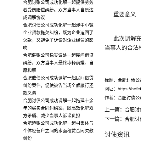
合肥讨账公司成功化解一起提供劳务
者受伤赔偿纠纷。双方当事人自愿达
重要意义
成调解协议
合肥讨债公司成功化解一起涉中小微
企业货款拖欠纠纷，既为企业追回了
此次调解
欠款，又避免了诉讼对企业经营的影
当事人的合法
响
合肥催账公司稳妥调处一起民间借贷
纠纷，双方当事人最终冰释前嫌、自
愿和解
合肥催债公司成功调解一起民间借贷
标题：
合肥讨债公
纠纷案件，促使被告当场全额履行还
网址：
https://hef
款义务
作者：
合肥讨债公
合肥讨债公司成功调解一起拖延十余
年的买卖合同纠纷案，既高效化解双
上一篇：
合肥讨
方矛盾、减少当事人诉讼负担
下一篇：
合肥讨
合肥追账公司成功化解一起村集体与
个体经营户之间的水面租赁合同欠款
讨债资讯
纠纷