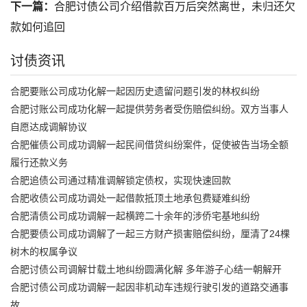
下一篇：
合肥讨债公司介绍借款百万后突然离世，未归还欠
款如何追回
讨债资讯
合肥要账公司成功化解一起因历史遗留问题引发的林权纠纷
合肥讨账公司成功化解一起提供劳务者受伤赔偿纠纷。双方当事人
自愿达成调解协议
合肥催债公司成功调解一起民间借贷纠纷案件，促使被告当场全额
履行还款义务
合肥追债公司通过精准调解锁定债权，实现快速回款
合肥收债公司成功调处一起借款抵顶土地承包费疑难纠纷
合肥清债公司成功调解一起横跨二十余年的涉侨宅基地纠纷
合肥要债公司成功调解了一起三方财产损害赔偿纠纷，厘清了24棵
树木的权属争议
合肥讨债公司调解廿载土地纠纷圆满化解 多年游子心结一朝解开
合肥讨债公司成功调解一起因非机动车违规行驶引发的道路交通事
故